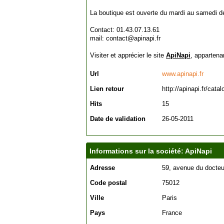
La boutique est ouverte du mardi au samedi de
Contact: 01.43.07.13.61
mail: contact@apinapi.fr
Visiter et apprécier le site
ApiNapi
, appartena
Url
www.apinapi.fr
Lien retour
http://apinapi.fr/cata
Hits
15
Date de validation
26-05-2011
Informations sur la société: ApiNapi
Adresse
59, avenue du docteu
Code postal
75012
Ville
Paris
Pays
France