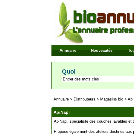
Annuaire
Nouveautés
Top
Quoi
Annuaire
>
Distributeurs
>
Magasins bio
>
Api
ApiNapi
ApiNapi, spécialiste des couches lavables et d
Propose également des ateliers destinés aux p