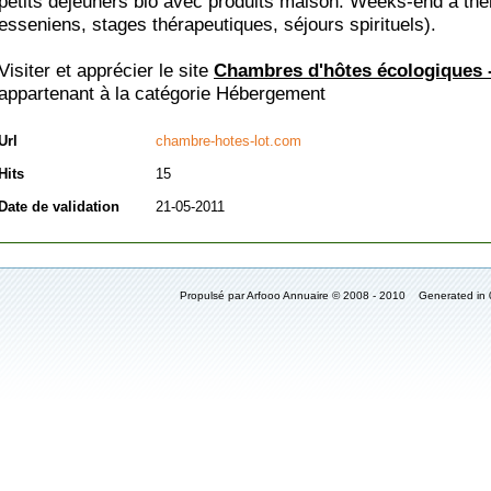
petits déjeuners bio avec produits maison. Weeks-end à th
esseniens, stages thérapeutiques, séjours spirituels).
Visiter et apprécier le site
Chambres d'hôtes écologiques 
appartenant à la catégorie
Hébergement
Url
chambre-hotes-lot.com
Hits
15
Date de validation
21-05-2011
Propulsé par Arfooo Annuaire © 2008 - 2010 Generated in 