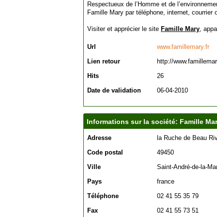
Respectueux de l’Homme et de l’environneme
Famille Mary par téléphone, internet, courrie
Visiter et apprécier le site
Famille Mary
, appa
Url
www.famillemary.fr
Lien retour
http://www.famillemar
Hits
26
Date de validation
06-04-2010
Informations sur la société: Famille Ma
Adresse
la Ruche de Beau Ri
Code postal
49450
Ville
Saint-André-de-la-Ma
Pays
france
Téléphone
02 41 55 35 79
Fax
02 41 55 73 51