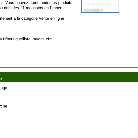
nt. Vous pouvez commander les produits
r ou dans les 21 magasins en France.
rtenant à la catégorie
Vente en ligne
y.fr/boutique/liste_rayons.cfm
ry
vage
rche