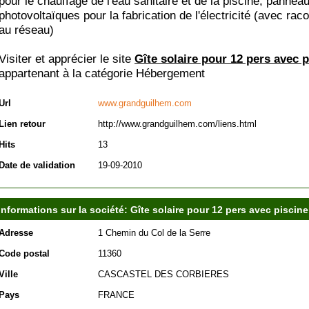
pour le chauffage de l'eau sanitaire et de la piscine, pannea
photovoltaïques pour la fabrication de l'électricité (avec ra
au réseau)
Visiter et apprécier le site
Gîte solaire pour 12 pers avec p
appartenant à la catégorie
Hébergement
Url
www.grandguilhem.com
Lien retour
http://www.grandguilhem.com/liens.html
Hits
13
Date de validation
19-09-2010
Informations sur la société: Gîte solaire pour 12 pers avec piscine
Adresse
1 Chemin du Col de la Serre
Code postal
11360
Ville
CASCASTEL DES CORBIERES
Pays
FRANCE