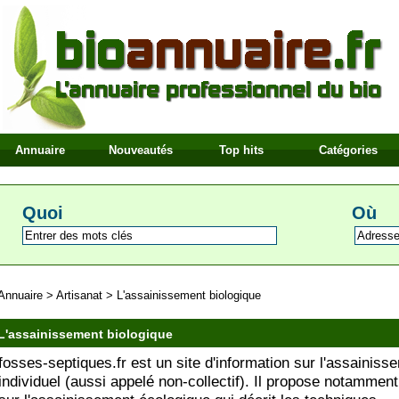
Annuaire
Nouveautés
Top hits
Catégories
Quoi
Où
Annuaire
>
Artisanat
>
L'assainissement biologique
L'assainissement biologique
fosses-septiques.fr est un site d'information sur l'assainiss
individuel (aussi appelé non-collectif). Il propose notamment