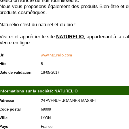
sélection stricte de nos fournisseurs.
Nous vous proposons également des produits Bien-être et 
produits cosmétiques.
Naturélio c'est du naturel et du bio !
Visiter et apprécier le site
NATURELIO
, appartenant à la ca
Vente en ligne
Url
www.naturelio.com
Hits
5
Date de validation
18-05-2017
Informations sur la société: NATURELIO
Adresse
24 AVENUE JOANNES MASSET
Code postal
69009
Ville
LYON
Pays
France