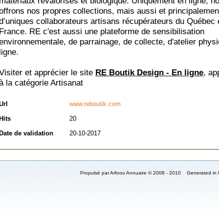
matériaux revalorisés et biologique. Uniquement en ligne, n
offrons nos propres collections, mais aussi et principalemen
d’uniques collaborateurs artisans récupérateurs du Québec e
France. RE c'est aussi une plateforme de sensibilisation
environnementale, de parrainage, de collecte, d'atelier phys
ligne.
Visiter et apprécier le site
RE Boutik Design - En ligne
, ap
à la catégorie
Artisanat
Url
www.reboutik.com
Hits
20
Date de validation
20-10-2017
Propulsé par Arfooo Annuaire © 2008 - 2010 Generated in 