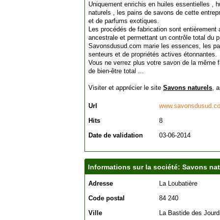
Uniquement enrichis en huiles essentielles , h
naturels , les pains de savons de cette entrepr
et de parfums exotiques.
Les procédés de fabrication sont entièrement 
ancestrale et permettant un contrôle total du pr
Savonsdusud.com marie les essences, les par
senteurs et de propriétés actives étonnantes.
Vous ne verrez plus votre savon de la même f
de bien-être total ...
Visiter et apprécier le site
Savons naturels
, 
Url
www.savonsdusud.c
Hits
8
Date de validation
03-06-2014
Informations sur la société: Savons nat
Adresse
La Loubatière
Code postal
84 240
Ville
La Bastide des Jour