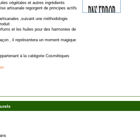
uiles végétales et autres ingrédients
ise artisanale regorgent de principes actifs
artisanales ,suivant une méthodologie
oduit .
fums et les huiles pour des harmonies de
açon , il représentera un moment magique
appartenant à la catégorie
Cosmétiques
om
urels
dans