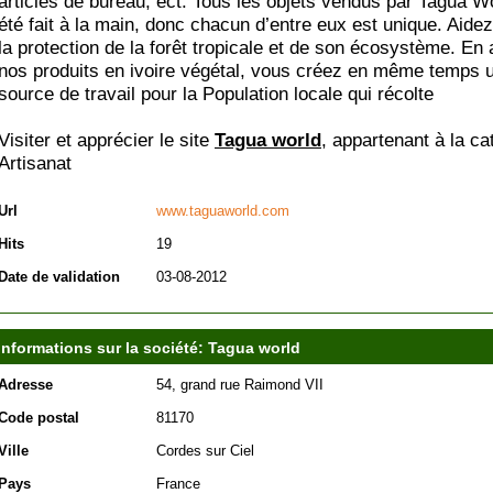
articles de bureau, ect. Tous les objets vendus par Tagua W
été fait à la main, donc chacun d’entre eux est unique. Aide
la protection de la forêt tropicale et de son écosystème. En
nos produits en ivoire végétal, vous créez en même temps 
source de travail pour la Population locale qui récolte
Visiter et apprécier le site
Tagua world
, appartenant à la ca
Artisanat
Url
www.taguaworld.com
Hits
19
Date de validation
03-08-2012
Informations sur la société: Tagua world
Adresse
54, grand rue Raimond VII
Code postal
81170
Ville
Cordes sur Ciel
Pays
France