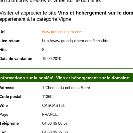
en chambres d'Hôtes et Gîtes sur le domaine.
Visiter et apprécier le site
Vins et hébergement sur le do
appartenant à la catégorie
Vigne
Url
www.grandguilhem.com
Lien retour
http://www.grandguilhem.com/liens.html
Hits
8
Date de validation
19-09-2010
Informations sur la société: Vins et hébergement sur le domaine
Adresse
1 Chemin du col de la Serre
Code postal
11360
Ville
CASCASTEL
Pays
FRANCE
Téléphone
04 68 45 86 67
Fax
04 68 45 29 58